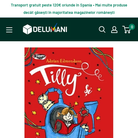
Du-
Transport gratuit peste 120€ oriunde în Spania • Mai multe produse
te
decât găsești în majoritatea magazinelor românești
la
Delumani
0
continut
–
Magazin
românesc
online