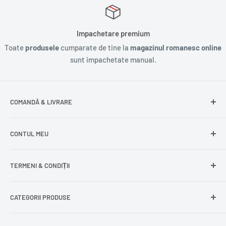
Impachetare premium
Toate
produsele
cumparate de tine la
magazinul romanesc online
sunt impachetate manual.
COMANDĂ & LIVRARE
Întrebări frecvente
CONTUL MEU
Livrare gratuită
Livrare în Europa
Intră în cont
TERMENI & CONDIȚII
Comenzile mele
Modificare adresă
Politica de confidențialitate
CATEGORII PRODUSE
Cont nou
Politica de returnare
Recuperează parola
Termeni și condiții
Produse din carne