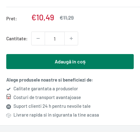
Pret
€10,49
Pret
€11,29
Pret:
normal
redus
Cantitate:
Adaugă în coș
Alege produsele noastre si beneficiezi de:
Calitate garantata a produselor
Costuri de transport avantajoase
Suport clienti 24 h pentru nevoile tale
Livrare rapida si in siguranta la tine acasa