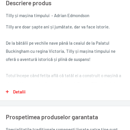
Descriere produs
Tilly și mașina timpului - Adrian Edmondson
Tilly are doar șapte ani și jumătate, dar va face istorie.
De la bătălii pe vechile nave până la ceaiul de la Palatul
Buckingham cu regina Victoria, Tilly și mașina timpului ne
oferă o aventură istorică și plină de suspans!
Totul începe când fetița află că tatăl ei a construit o mașină a
timpului în magazia din spatele casei. Pentru Tilly există doar
o călătorie în timp pe care ar dori s-o facă: să călătorească
Detalii
înapoi, la petrecerea ei de șase ani. Atunci a mâncat brioșe pe
săturate, dar, mai ales, mama ei era încă aici.
Prospetimea produselor garantata
Planurile îi sunt însă date peste cap, pentru că lucrurile nu
Specialitatile traditionale romanesti
livrate catre tine sunt