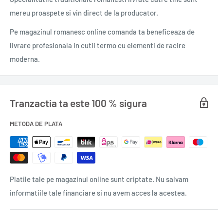
merg bine! Tatăl lui Tilly rămâne blocat în trecut și doar ea îl
mereu proaspete si vin direct de la producator.
poate salva… O să-l aducă înapoi la timp pentru ceaiul de
după-amiază?
Pe magazinul romanesc online comanda ta beneficeaza de
livrare profesionala in cutii termo cu elementi de racire
Tip coperta: cartonata
moderna.
Autor: Adrian Edmondson
Traducator: Iuliana Voicu
Editura: Aramis
Tranzactia ta este 100 % sigura
ISBN: 978-606-009-110-3
An aparitie: 2018
METODA DE PLATA
Nr. pagini: 234
Format: 145X215
Cod: A1558
0,300 gr.
Platile tale pe magazinul online sunt criptate. Nu salvam
informatiile tale financiare si nu avem acces la acestea.