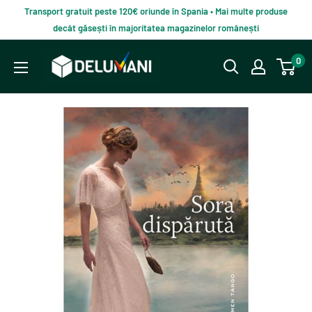
Du-
Transport gratuit peste 120€ oriunde în Spania • Mai multe produse
te
decât găsești în majoritatea magazinelor românești
la
Delumani
0
continut
–
Magazin
românesc
online