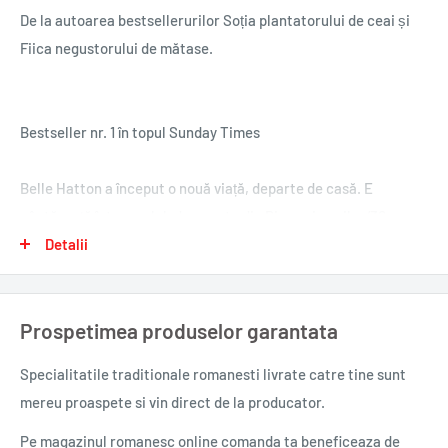
De la autoarea bestsellerurilor Soția plantatorului de ceai și
Fiica negustorului de mătase.
Bestseller nr. 1 în topul Sunday Times
Belle Hatton a început o nouă viață, departe de casă. E
cântăreață într-un club de noapte din Birmania anilor ’30,
frecventat de lumea bună, și are mulți admiratori sus-puși. Pe
Detalii
Belle însă o bântuie un secret de familie, până acum bine
îngropat: dispariția micuței sale surori, Elvira, la Rangoon, în
Prospetimea produselor garantata
urmă cu mulți ani.
Specialitatile traditionale romanesti
livrate catre tine sunt
Când încearcă să afle ce s-a întâmplat, Belle dă numai peste
mereu proaspete si vin direct de la producator.
zvonuri neliniștitoare, bârfe și amenințări. Oliver, un jurnalist
american fermecător, promite s-o ajute, însă o notă anonimă o
Pe magazinul romanesc online comanda ta beneficeaza de