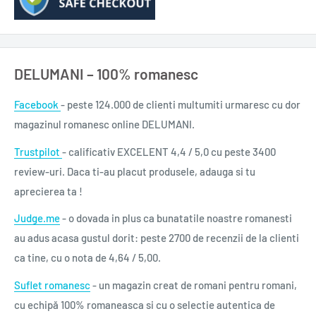
hindustană, pe lângă birmană și, bineînțeles, engleză –, aici
trăia un amestec bogat de rase. Indienii păreau ocupați și
viguroși, chinezii, nerăbdători să-și vândă marfa, dar birmanii
DELUMANI – 100% romanesc
erau cei care o încântau. Bărbații fumau țigări de foi și își
înclinau capul spre ea când trecea pe lângă ei, iar femeile,
Facebook
- peste 124.000 de clienti multumiti urmaresc cu dor
îmbrăcate în haine imaculate de mătase roz, erau minione și
magazinul romanesc online DELUMANI.
frumoase ca niște păpuși. Purtau părul împletit strâns și
Trustpilot
- calificativ EXCELENT 4,4 / 5,0 cu peste 3400
împodobit cu o floare într-o parte, dar se mira să vadă că-și
review-uri. Daca ti-au placut produsele, adauga si tu
acoperiseră fața cu o unsoare groasă, galbenă. Fermecată de
aprecierea ta !
dulceața din zâmbetul lor, le zâmbea și ea, la rândul ei.“
Judge.me
- o dovada in plus ca bunatatile noastre romanesti
au adus acasa gustul dorit: peste 2700 de recenzii de la clienti
Data apariției
10 mar. 2021
ca tine, cu o nota de 4,64 / 5,00.
Titlu original
The Missing Sister
Suflet romanesc
- un magazin creat de romani pentru romani,
ISBN
978-606-43-1044-6
cu echipă 100% romaneasca si cu o selectie autentica de