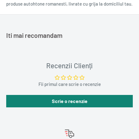
Cod bară
9786064310446
produse autohtone romanesti, livrate cu grija la domiciliul tau.
Autor
Dinah Jefferies
Traducător
Maria Adam
Editura
Nemira
Iti mai recomandam
Colecția
Damen Tango
Format
Paperback
Recenzii Clienți
Dimensiuni
130 x 200 mm
Nr. pagini
352
Fii primul care scrie o recenzie
Număr
1
volume
Scrie o recenzie
Greutate (kg)
0.2870