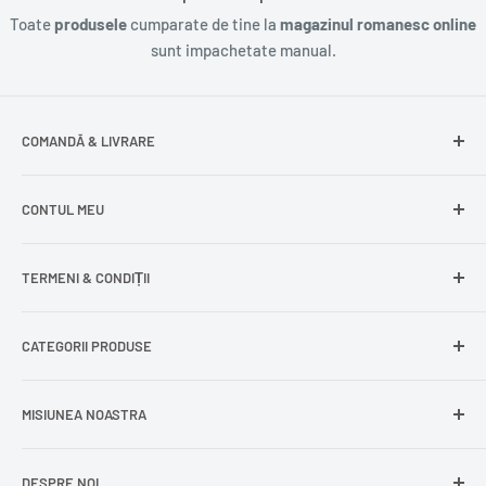
Toate
produsele
cumparate de tine la
magazinul romanesc online
sunt impachetate manual.
COMANDĂ & LIVRARE
Întrebări frecvente
CONTUL MEU
Livrare gratuită
Livrare în Europa
Intră în cont
TERMENI & CONDIȚII
Comenzile mele
Modificare adresă
Politica de confidențialitate
CATEGORII PRODUSE
Cont nou
Politica de returnare
Recuperează parola
Termeni și condiții
Produse din carne
MISIUNEA NOASTRA
Comandă ca oaspete
Politica de expediere
Dulciuri și snacks
Delogare
Impressum
Conserve și murături
DESPRE NOI