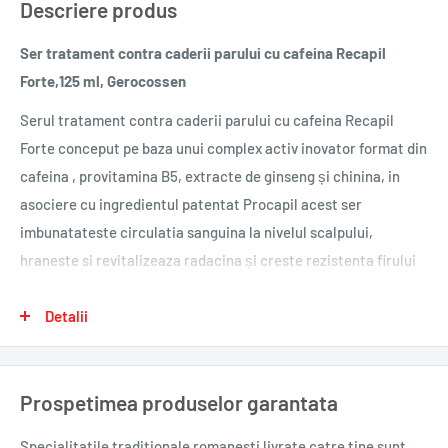
Descriere produs
Ser tratament contra caderii parului cu cafeina Recapil
Forte,125 ml, Gerocossen
Serul tratament contra caderii parului cu cafeina Recapil
Forte conceput pe baza unui complex activ inovator format din
cafeina , provitamina B5, extracte de ginseng și chinina, in
asociere cu ingredientul patentat Procapil acest ser
imbunatateste circulatia sanguina la nivelul scalpului,
hraneste si revitalizeaza radacina și creste rezistenta firului
de par. In acelasi timp, are proprietati deosebite de
regenerare a foliculului pilos si de combatere a caderii
Detalii
parului: previne imbatranirea foliculului, stimuleaza
metabolismul celular si mareste rezistenta firului de par. După
Prospetimea produselor garantata
tratament parul este mai viguros, mai bine ancorat in scalp,
caderea prematura este stopata si este stimulata cresterea
Specialitatile traditionale romanesti
livrate catre tine sunt