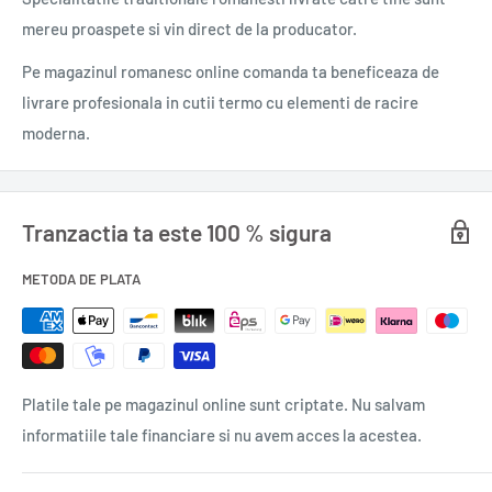
noilor fire de par. Alte informatii: Recomandat pentru: toate
mereu proaspete si vin direct de la producator.
tipurile de par Continut: 125 ml
Pe magazinul romanesc online comanda ta beneficeaza de
Beneficii:
livrare profesionala in cutii termo cu elementi de racire
Actiune tripla: Fortifica radacina parului Creste rezistenta
moderna.
firului de par Stopeaza caderea prematura a parului.
Utilizare:
Tranzactia ta este 100 % sigura
Aplicati zilnic timp de minim 4 saptamani la radacina firului de
par. Masați scalpul și apoi aranjati parul in modul dorit. Nu se
METODA DE PLATA
clateste.
Ingrediente:
Aqua, Alcohol, Panax ginseng root extract, Butylene glycol,
Platile tale pe magazinul online sunt criptate. Nu salvam
PPG-26-Buteth-26, PEG-40 hydrogenated castor oil, Apigenin,
informatiile tale financiare si nu avem acces la acestea.
Oleanolic acid, Biotinoyl tripeptide-1, Cinchona Succirubra
bark extract, Caffeine, Panthenol, Tetrasodium EDTA.