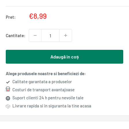
Pret
€8,99
Pret:
redus
Cantitate:
Adaugă în coș
Alege produsele noastre si beneficiezi de:
Calitate garantata a produselor
Costuri de transport avantajoase
Suport clienti 24 h pentru nevoile tale
Livrare rapida si in siguranta la tine acasa