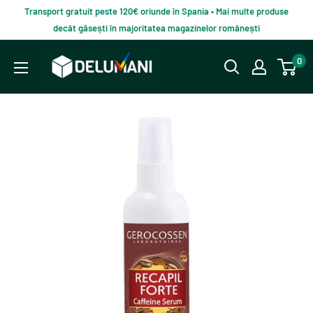
Du-
Transport gratuit peste 120€ oriunde în Spania • Mai multe produse
te
decât găsești în majoritatea magazinelor românești
la
Delumani
0
continut
–
Magazin
românesc
online