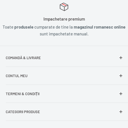
Impachetare premium
Toate
produsele
cumparate de tine la
magazinul romanesc online
sunt impachetate manual.
COMANDĂ & LIVRARE
Întrebări frecvente
CONTUL MEU
Livrare gratuită
Livrare în Europa
Intră în cont
TERMENI & CONDIȚII
Comenzile mele
Modificare adresă
Politica de confidențialitate
CATEGORII PRODUSE
Cont nou
Politica de returnare
Recuperează parola
Termeni și condiții
Produse din carne