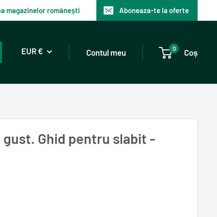
tea magazinelor românești
Aboneaza-te la oferte
0
EUR €
Contul meu
Coș
gust. Ghid pentru slabit -