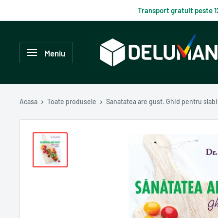
Du-
Transport gratuit peste 
te
la
Delumani
continut
–
Meniu
Magazin
românesc
online
Acasa
Toate produsele
Sanatatea are gust. Ghid pentru slabi.