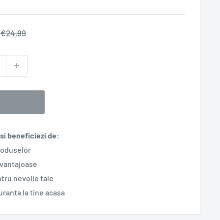
Pret
€24,99
normal
t
i beneficiezi de:
roduselor
avantajoase
tru nevoile tale
guranta la tine acasa