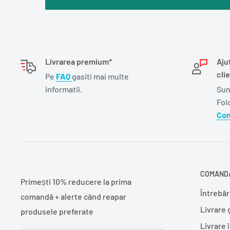
Livrarea premium*
Aju
clie
Pe
FAQ
gasiti mai multe
informatii.
Sun
Fol
Con
COMANDĂ
Primești 10% reducere la prima
Întrebăr
comandă + alerte când reapar
Livrare 
produsele preferate
Livrare 