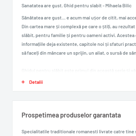
Sanatatea are gust. Ghid pentru slabit - Mihaela Bilic
Sănătatea are gust… e acum mai ușor de citit, mai acce
Din cartea mare și complexă pe care o știți, au rezultat
slăbit, pentru familie și pentru oameni activi. Acestea 
informațiile deja existente, capitole noi și sfaturi prac
să faceți din mâncare un sprijin, un aliat, o sursă de să
Ghidul pentru slăbit este primul din această serie și v
de a scăpa de obsesia dietelor și a kilogramelor în plus
Detalii
jurnal emoționalo-alimentar, cu ajutorul căruia să identi
mâncarea îl are în viața voastră, astfel încât să reușiți
dar cu măsură!
Prospetimea produselor garantata
Întrebarea reală, apropo de kilogramele în plus, nu es
Specialitatile traditionale romanesti
livrate catre tin
CE mănânc?“. Foamea sufletului, agitaţia minţii, mânca