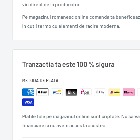
vin direct de la producator.
neidentificate și nesatisfăcute îngrașă, nu pâinea sau 
plus sunt o boală a sufletului – aveți grijă de el și veți sl
Pe magazinul romanesc online comanda ta beneficeaza
in cutii termo cu elementi de racire moderna.
Anul apariției: 2015
Format: 18,60 x 24,60 cm
Număr pagini: 192
Autor: Dr. Mihaela Bilic
Cod produs: 978-606-588-837-1
Tranzactia ta este 100 % sigura
METODA DE PLATA
Platile tale pe magazinul online sunt criptate. Nu salva
financiare si nu avem acces la acestea.