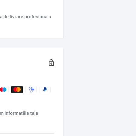
dulciurile. Kilogramele în
ăbi definitiv!
 de livrare profesionala
m informatiile tale