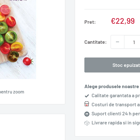
Pret
€22,99
Pret:
redus
Cantitate:
Stoc epuiza
Alege produsele noastre s
pentru zoom
Calitate garantata a p
Costuri de transport 
Suport clienti 24 h pen
Livrare rapida si in si