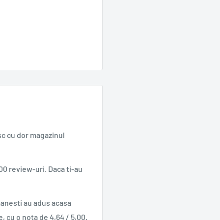
sc cu dor magazinul
00 review-uri. Daca ti-au
manesti au adus acasa
e, cu o nota de 4,64 / 5,00.