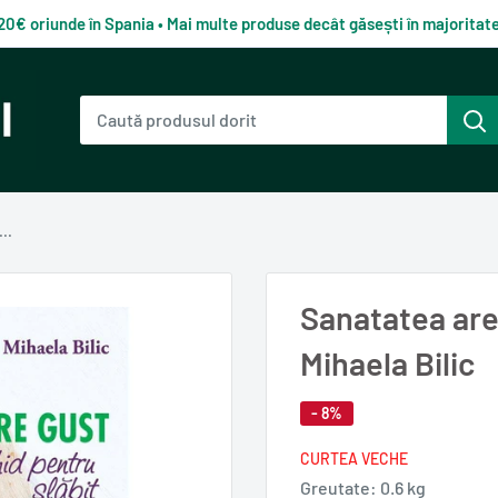
120€ oriunde în Spania • Mai multe produse decât găsești în majorita
..
Sanatatea are 
Mihaela Bilic
- 8%
CURTEA VECHE
Greutate:
0.6 kg