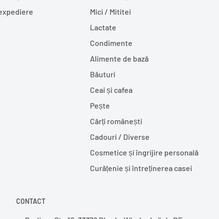
 expediere
Mici / Mititei
Lactate
Condimente
Alimente de bază
Băuturi
Ceai și cafea
Pește
Cărți românești
Cadouri / Diverse
Cosmetice și îngrijire personală
Curățenie și întreținerea casei
CONTACT