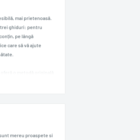
sibilă, mai prietenoasă.
 trei ghiduri: pentru
conțin, pe lângă
tice care să vă ajute
nătate.
ă oferă o metodă originală
: psihonutriția. Este un
ficați rolul pe care
 să slăbiți mâncând orice…
te „CE să mănânc?“, ci „DE
e sunt mereu proaspete si
tul emoțional ori nevoile