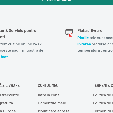
tor & Serviciu pentru
Plata si livrare
nti
Platile
tale sunt
sec
tem cu tine online
24/7.
livrarea
produselor s
oseste pagina noastra de
temperatura control
tact
 & LIVRARE
CONTUL MEU
TERMENI & C
i frecvente
Intră în cont
Politica de 
gratuită
Comenzile mele
Politica de
în Europa
Modificare adresă
Termeni și 