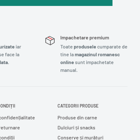
Impachetare premium
urizate
iar
Toate
produsele
cumparate de
e face la
tine la
magazinul romanesc
ata.
online
sunt impachetate
manual.
ONDIȚII
CATEGORII PRODUSE
confidențialitate
Produse din carne
 returnare
Dulciuri și snacks
condiții
Conserve și murături