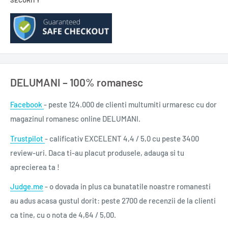
SECURITY
curățare.
MOD UTILIZARE
Răsuciţi capacul pulverizatorului din poziţia OFF în poziţia ON.
Pulverizaţi soluţia pe suprafaţa de curăţat şi ştergeţi imediat
DELUMANI – 100% romanesc
cu o lavetă uscată, preferabil din bumbac.
Precauții: A se păstra sub cheie şi a nu se lăsa la îndemâna
Facebook
- peste 124.000 de clienti multumiti urmaresc cu dor
copiilor. A se evita contactul cu ochii. La contactul cu ochii, se
magazinul romanesc online DELUMANI.
spală imediat cu multă apă şi se consultă medicul. A nu se
Trustpilot
- calificativ EXCELENT 4,4 / 5,0 cu peste 3400
amesteca cu alte produse de curăţat.
review-uri. Daca ti-au placut produsele, adauga si tu
aprecierea ta !
LISTĂ INGREDIENTE
Judge.me
- o dovada in plus ca bunatatile noastre romanesti
Aqua, Isopropyl Alcohol, Parfum, Sodium Laureth Sulfate,
au adus acasa gustul dorit: peste 2700 de recenzii de la clienti
Magnesium Sulfate, Glycerin, Benzisothiazolinone,
ca tine, cu o nota de 4,64 / 5,00.
Methylisothiazolinone, Chamomilla Recutita Flower Extract