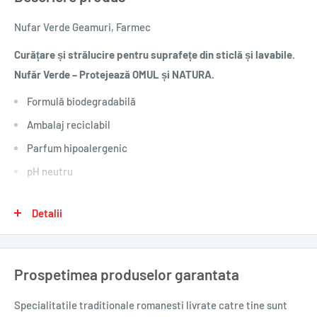
Nufar Verde Geamuri, Farmec
Curățare și strălucire pentru suprafețe din sticlă și lavabile.
Nufăr Verde – Protejează OMUL și NATURA.
Formulă biodegradabilă
Ambalaj reciclabil
Parfum hipoalergenic
pH neutru
Fără coloranți
Detalii
Nu lasă urme
Conține Extract Ecocertificat de mușețel
Nufăr Verde Geamuri curăță ușor și eficient murdăria și redă
Prospetimea produselor garantata
strălucirea suprafețelor din sticlă precum și altor suprafețe
Specialitatile traditionale romanesti
livrate catre tine sunt
lavabile.