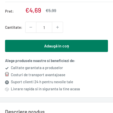
Pret
€4,69
Pret
€5,99
Pret:
normal
redus
Cantitate:
Adaugă în coș
Alege produsele noastre si beneficiezi de:
Calitate garantata a produselor
Costuri de transport avantajoase
Suport clienti 24 h pentru nevoile tale
Livrare rapida si in siguranta la tine acasa
Descriere produs