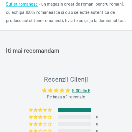
Potassium Sorbate, Sodium Benzoate
Suflet romanesc
- un magazin creat de romani pentru romani,
cu echipă 100% romaneasca si cu o selectie autentica de
Rareori lista de ingrediente poate fi modificată. Consultă
produse autohtone romanesti, livrate cu grija la domiciliul tau.
ingredientele listate pe eticheta produsului achiziționat.
0,500 l
Iti mai recomandam
Recenzii Clienți
5.00 din 5
Pe baza a 1 recenzie
1
0
0
0