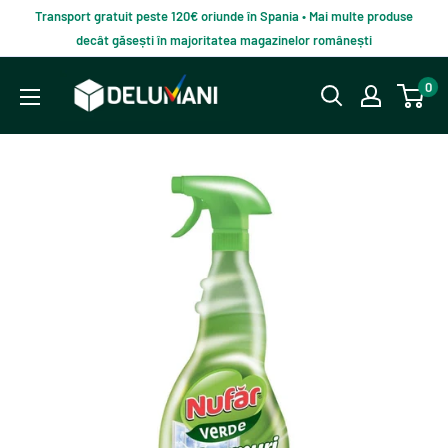
Du-
Transport gratuit peste 120€ oriunde în Spania • Mai multe produse
te
decât găsești în majoritatea magazinelor românești
la
Delumani
0
continut
–
Magazin
românesc
online