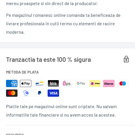
mereu proaspete si vin direct de la producator.
Conceput pe bază de principii active de origine naturală, are o
Pe magazinul romanesc online comanda ta beneficeaza de
formulare blândă, cu pH neutru, fără coloranți, cu extract
livrare profesionala in cutii termo cu elementi de racire
ecocertificat de mușețel, bio-alcool, parfum hipoalergenic și
moderna.
un miros proaspăt deosebit de plăcut de floare de mușețel.
Produsul este complet biodegrabil, iar ambalajul este
reciclabil. Principiile active naturale nu reduc eficiența
Tranzactia ta este 100 % sigura
produsului!
METODA DE PLATA
Este recomandat pentru:
geamuri, oglinzi, parbrize, faianță,
ecrane TV, obiecte ceramică, suprafețe laminate.
Suprafețele devin curate și strălucitoare, mirosul deosebit de
floare de mușețel asigură ambianța foarte plăcută în încăpere
Platile tale pe magazinul online sunt criptate. Nu salvam
după utilizare.
informatiile tale financiare si nu avem acces la acestea.
Nufăr Verde Geamuri face parte din categoria produselor care
protejează OMUL și NATURA, fără a fi redusă puterea de