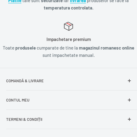
Platile
tale sunt
securizate
iar
livrarea
produselor se face la
temperatura controlata.
Impachetare premium
Toate
produsele
cumparate de tine la
magazinul romanesc online
sunt impachetate manual.
COMANDĂ & LIVRARE
Întrebări frecvente
CONTUL MEU
Livrare gratuită
Livrare în Europa
Intră în cont
TERMENI & CONDIȚII
Comenzile mele
Modificare adresă
Politica de confidențialitate