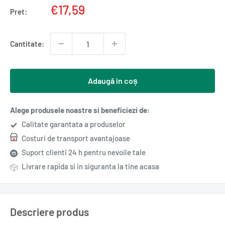
Pret
€17,59
Pret:
redus
Cantitate:
Adaugă în coș
Alege produsele noastre si beneficiezi de:
Calitate garantata a produselor
Costuri de transport avantajoase
Suport clienti 24 h pentru nevoile tale
Livrare rapida si in siguranta la tine acasa
Descriere produs