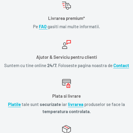
· Cum facem să nu ne pierdem răbdarea de care au nevoie
Livrarea premium*
copiii noștri?
Pe
FAQ
gasiti mai multe informatii.
· Cum povestim copiilor despre război?
Ajutor & Serviciu pentru clienti
· Ce înseamnă să petrecem timp de calitate împreună cu
Suntem cu tine online
24/7.
Foloseste pagina noastra de
Contact
copilul nostru?
· Cum ne purtăm în familie când pierdem pe cineva drag?
Plata si livrare
Această carte scrisă pornind de la întrebările unor părinți ca
Platile
tale sunt
securizate
iar
livrarea
produselor se face la
tine te va ajuta să te înțelegi mai bine și să găsești soluții
temperatura controlata.
pentru provocările pe care trebuie să le depășești alături de
copilul tău.