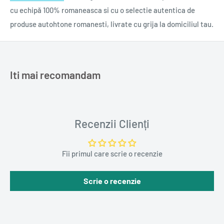
cu echipă 100% romaneasca si cu o selectie autentica de
produse autohtone romanesti, livrate cu grija la domiciliul tau.
· Să găsești răspunsuri simple pentru întrebările copilului tău
despre viață și lume.
· Să îți ajuți copilul să devină un om bine integrat în societate,
Iti mai recomandam
fericit și productiv, nu doar să aibă note bune la școală.
Mirela Retegan și Gáspár György răspund întrebărilor primite
Recenzii Clienți
de la părinți:
Fii primul care scrie o recenzie
· Libertate sau disciplină? Cum ne creștem copiii?
Scrie o recenzie
· Ce valori le transmitem mai departe copiilor noștri?
· Ce am vrea să transformăm la noi, ca părinți, de dragul nostru
și al copiilor?