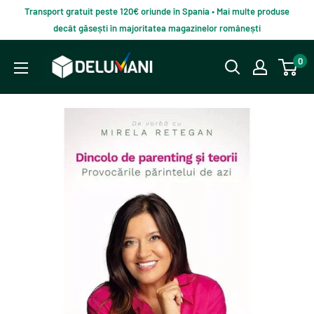
Du-
Transport gratuit peste 120€ oriunde în Spania • Mai multe produse
te
decât găsești în majoritatea magazinelor românești
la
Delumani
0
continut
–
Magazin
românesc
online