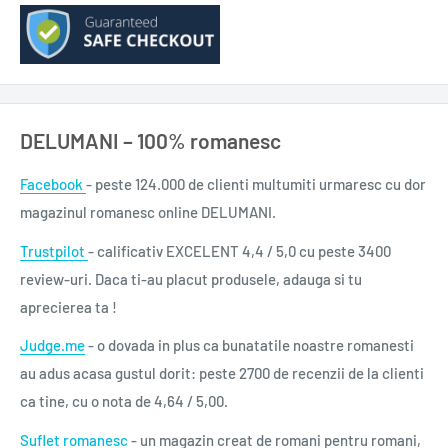
reale trimise de părinți imperfecți care, în ciuda tuturor
obstacolelor, își doresc să le ofere aripi copiilor lor și să învețe
să zboare alături de ei.
DELUMANI – 100% romanesc
Această carte este pentru tine dacă îți dorești:
Facebook
- peste 124.000 de clienti multumiti urmaresc cu dor
· Să nu îi transmiți mai departe copilului tău mesajele și
magazinul romanesc online DELUMANI.
obiceiurile negative pe care le-ai moștenit și tu de la părinții
Trustpilot
- calificativ EXCELENT 4,4 / 5,0 cu peste 3400
tăi.
review-uri. Daca ti-au placut produsele, adauga si tu
aprecierea ta !
· Să înveți să privești dincolo de teorii generale despre
parenting, părinți și copii, și să devii părintele de care are
Judge.me
- o dovada in plus ca bunatatile noastre romanesti
nevoie copilul tău.
au adus acasa gustul dorit: peste 2700 de recenzii de la clienti
ca tine, cu o nota de 4,64 / 5,00.
· Să-ți descoperi și să-ți vindeci propriile răni pentru a fi un
Suflet romanesc
- un magazin creat de romani pentru romani,
exemplu bun pentru copilul tău.