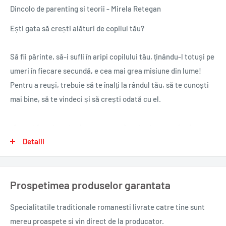
Dincolo de parenting si teorii - Mirela Retegan
Ești gata să crești alături de copilul tău?
Să fii părinte, să-i sufli în aripi copilului tău, ținându-l totuși pe
umeri în fiecare secundă, e cea mai grea misiune din lume!
Pentru a reuși, trebuie să te înalți la rândul tău, să te cunoști
mai bine, să te vindeci și să crești odată cu el.
„Această carte este despre o mamă ca toate mamele din
România. Care a făcut aproximativ aceleași greșeli pe care le
Detalii
facem toți și faţă de părinții noştri, și faţă de copiii noştri.
Care a lăsat deoparte orice urmă de ridicol, orice frică de
Prospetimea produselor garantata
judecata lumii și și-a pus pe masa discuțiilor fragmente din
viaţă.” – Mirela Retegan, creatoarea proiectului Gașca Zurli
Specialitatile traditionale romanesti
livrate catre tine sunt
mereu proaspete si vin direct de la producator.
„Plină de întrebări și la fel de multe răspunsuri, cartea nu se