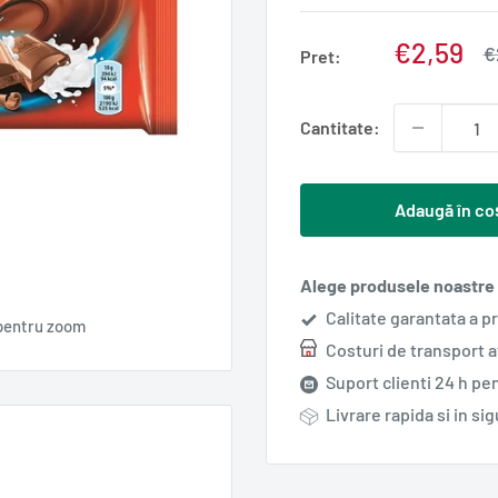
Pret
€2,59
P
€
Pret:
n
redus
Cantitate:
Adaugă în co
Alege produsele noastre s
Calitate garantata a p
pentru zoom
Costuri de transport 
Suport clienti 24 h pen
Livrare rapida si in si