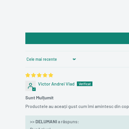
Sort by
Victor Andrei Vlad
Sunt Mulțumit
Productele au aceași gust cum îmi amintesc din copi
>>
DELUMANI
a răspuns: