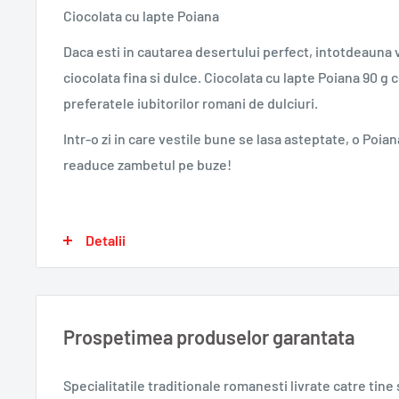
Ciocolata cu lapte Poiana
Daca esti in cautarea desertului perfect, intotdeauna v
ciocolata fina si dulce. Ciocolata cu lapte Poiana 90 g 
preferatele iubitorilor romani de dulciuri.
Intr-o zi in care vestile bune se lasa asteptate, o Poian
readuce zambetul pe buze!
Cu o traditie indelungata in tara noastra, ciocolata est
Detalii
ingrediente de calitate si poate oricand sa iti satisfac
de ciocolata cu lapte Poiana 90 g contine lapte proas
si substanta uscata de cacao in proportie de minimum
Prospetimea produselor garantata
De asemenea, in compozitia sa mai pot aparea varietati
arahide. Combinatia de arome consacrata pe parcursul 
Specialitatile traditionale romanesti
livrate catre tin
Poiana este una pe care o vei recunoaste intotdeauna