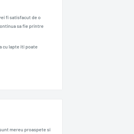
ei fi satisfacut de o
continua sa fie printre
a cu lapte iti poate
e obtinuta din
a pofta de dulce. Un baton
pat, unt de cacao, precum
 25%.
 similare de nuci si
zecilor de ani de traditie
e sunt mereu proaspete si
.