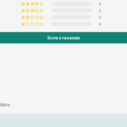
0
0
0
0
Scrie o recenzie
lărie.