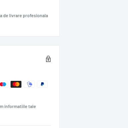
 de livrare profesionala
ra-te de savoarea
 praf degresat, zer praf
in lapte, emulsifianti
 aroma. Ciocolata cu lapte
m informatiile tale