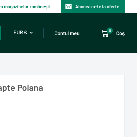
tea magazinelor românești
Aboneaza-te la oferte
0
EUR €
Contul meu
Coș
lapte Poiana