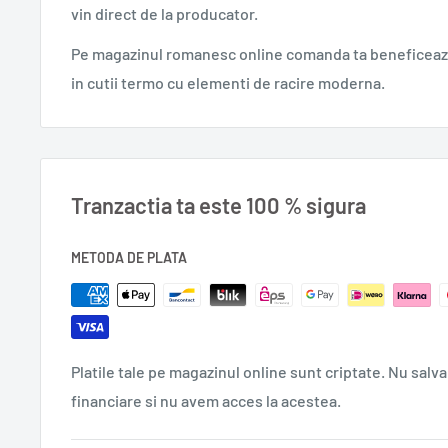
vin direct de la producator.
Pe magazinul romanesc online comanda ta beneficeaza
Comanda online ciocolata cu lapte Poiana 90 g si bucu
in cutii termo cu elementi de racire moderna.
ciocolatei proaspete.
Ingrediente: zahar, masa de cacao, unt de cacao, lapte
(din lapte), grasimi vegetale (palmier, shea), grasime d
(lecitina din soia, E476, lecitina din floarea soarelui),
Tranzactia ta este 100 % sigura
contine si alte grasimi vegetale.
0,080 kg.
METODA DE PLATA
Platile tale pe magazinul online sunt criptate. Nu salva
financiare si nu avem acces la acestea.