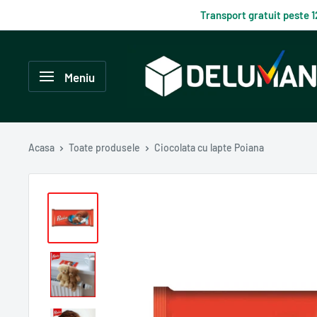
Du-
Transport gratuit peste 
te
la
Delumani
continut
–
Meniu
Magazin
românesc
online
Acasa
Toate produsele
Ciocolata cu lapte Poiana