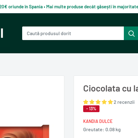
120€ oriunde în Spania • Mai multe produse decât găsești în majorita
Ciocolata cu 
2 recenzii
- 13%
KANDIA DULCE
Greutate:
0.08 kg