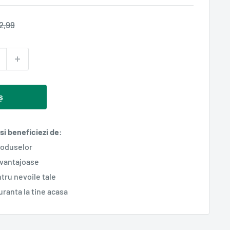
ret
2,99
ormal
ș
i beneficiezi de:
roduselor
avantajoase
tru nevoile tale
guranta la tine acasa