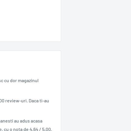
sc cu dor magazinul
00 review-uri. Daca ti-au
manesti au adus acasa
e, cu o nota de 4,64 / 5,00.