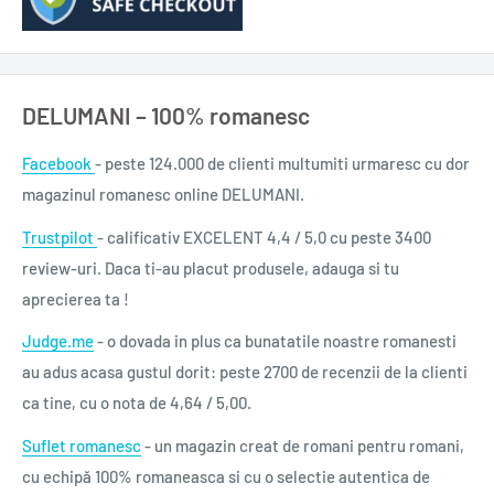
Autor
Stephen King
Traducător
Dan Sociu
Editura
Nemira
DELUMANI – 100% romanesc
Imprint
Armada
Facebook
Colecția
- peste 124.000 de clienti multumiti urmaresc cu dor
Armada
magazinul romanesc online DELUMANI.
Format
Paperback
Trustpilot
- calificativ EXCELENT 4,4 / 5,0 cu peste 3400
Dimensiuni
130 x 200 mm
review-uri. Daca ti-au placut produsele, adauga si tu
Nr. pagini
576
aprecierea ta !
Număr volume
1
Judge.me
- o dovada in plus ca bunatatile noastre romanesti
Greutate (kg)
0.4430
au adus acasa gustul dorit: peste 2700 de recenzii de la clienti
ca tine, cu o nota de 4,64 / 5,00.
Suflet romanesc
- un magazin creat de romani pentru romani,
cu echipă 100% romaneasca si cu o selectie autentica de