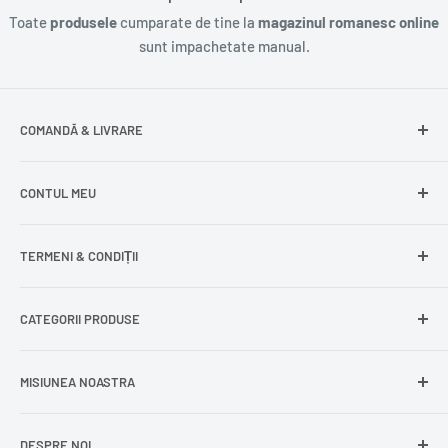
Toate
produsele
cumparate de tine la
magazinul romanesc online
sunt impachetate manual.
COMANDĂ & LIVRARE
Întrebări frecvente
CONTUL MEU
Livrare gratuită
Livrare în Europa
Intră în cont
TERMENI & CONDIȚII
Comenzile mele
Modificare adresă
Politica de confidențialitate
CATEGORII PRODUSE
Cont nou
Politica de returnare
Recuperează parola
Termeni și condiții
Produse din carne
MISIUNEA NOASTRA
Comandă ca oaspete
Politica de expediere
Dulciuri și snacks
Delogare
Impressum
Conserve și murături
DESPRE NOI