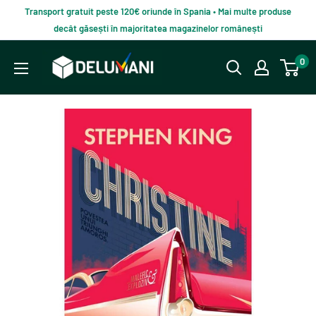
Du-
Transport gratuit peste 120€ oriunde în Spania • Mai multe produse
te
decât găsești în majoritatea magazinelor românești
la
Delumani
0
continut
–
Magazin
românesc
online