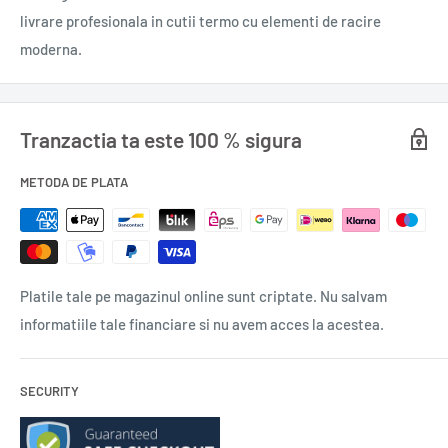
seama că nu îl pot elibera pe Arnie din mrejele lui Christine
livrare profesionala in cutii termo cu elementi de racire
decât dacă îi dezvăluie trecutul sângeros al acesteia.
moderna.
Recomandări
Tranzactia ta este 100 % sigura
„Un Stephen King clasic, care te lasă fără suflare. Grozav! Cu
METODA DE PLATA
atâtea momente tensionate, încât cititorul trebuie să facă
eforturi să mai închidă, din când în când, cartea.“
The New York Times Book Review
Platile tale pe magazinul online sunt criptate. Nu salvam
Data apariției
21 apr. 2021
informatiile tale financiare si nu avem acces la acestea.
Titlu original
Christine
ISBN
978-606-43-1086-6
SECURITY
Cod bară
9786064310866