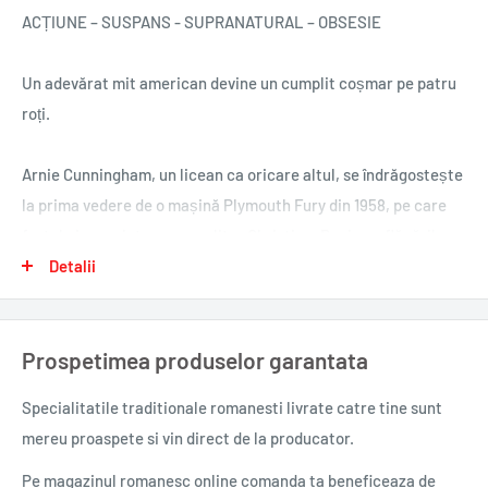
ACȚIUNE – SUSPANS - SUPRANATURAL – OBSESIE
Un adevărat mit american devine un cumplit coșmar pe patru
roți.
Arnie Cunningham, un licean ca oricare altul, se îndrăgostește
la prima vedere de o mașină Plymouth Fury din 1958, pe care
fostul ei proprietar a poreclit-o Christine. Roșie ca flăcările
iadului și veche de douăzeci de ani, aceasta ruginește,
Detalii
abandonată pe o peluză, iar adolescentul hotărăște să o
repare, ajutat și de prietenul lui cel mai bun, Dennis Guilder.
Prospetimea produselor garantata
Arnie nu e nici pe departe popular și nu-și dorește neapărat un
automobil, dar apariția lui Christine îl schimbă radical: devine,
Specialitatile traditionale romanesti
livrate catre tine sunt
dintr-odată, mult mai sigur pe sine, mai bătăios, începe să iasă
mereu proaspete si vin direct de la producator.
cu Leigh, cea mai frumoasă fată din liceu, în timp ce terifianta
mașină pune stăpânire pe viața lui. Dennis și Leigh își dau
Pe magazinul romanesc online comanda ta beneficeaza de