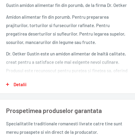
Gustin amidon alimentar fin din porumb, de la firma Dr. Oetker
Amidon alimentar fin din porumb. Pentru prepararea
prajiturilor, torturilor si fursecurilor rafinate. Pentru
pregatirea deserturilor si sufleurilor. Pentru legarea supelor,
sosurilor, mancarurilor din legume sau fructe.
Dr. Oetker Gustin este un amidon alimentar de înaltă calitate,
creat pentru a satisface cele mai exigente nevoi culinare.
Produsul este recunoscut pentru purețea și finețea sa, oferind
consistență și textură perfectă preparatelor tale preferate.
Detalii
Cu o formulă specială, Gustin de la Dr. Oetker este obținut din
amidon de porumb selectat cu grijă, conferind preparatelor
Prospetimea produselor garantata
tale un aspect impecabil și o consistență delicată. Acest
amidon alimentar este versatil și poate fi utilizat într-o
Specialitatile traditionale romanesti
livrate catre tine sunt
varietate de rețete, de la sosuri și creme, la budinci și
mereu proaspete si vin direct de la producator.