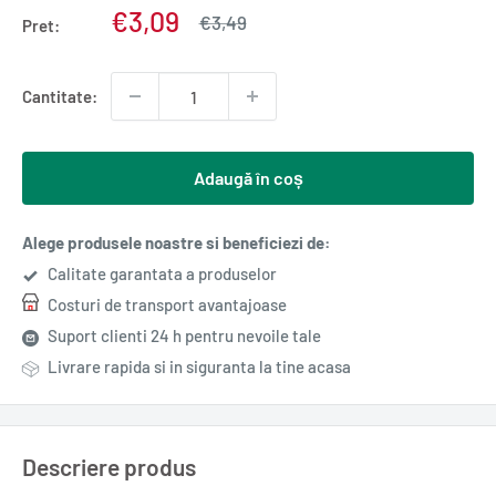
Pret
€3,09
Pret
€3,49
Pret:
normal
redus
Cantitate:
Adaugă în coș
Alege produsele noastre si beneficiezi de:
Calitate garantata a produselor
Costuri de transport avantajoase
Suport clienti 24 h pentru nevoile tale
Livrare rapida si in siguranta la tine acasa
Descriere produs