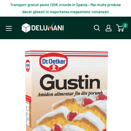
Du-
Transport gratuit peste 120€ oriunde în Spania • Mai multe produse
te
decât găsești în majoritatea magazinelor românești
la
Delumani
0
continut
–
Magazin
românesc
online