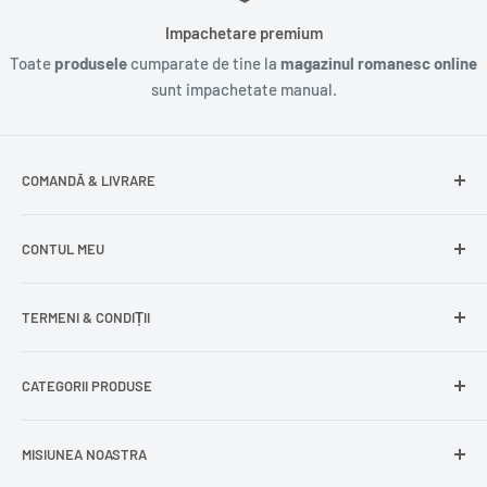
Impachetare premium
Toate
produsele
cumparate de tine la
magazinul romanesc online
sunt impachetate manual.
COMANDĂ & LIVRARE
Întrebări frecvente
CONTUL MEU
Livrare gratuită
Livrare în Europa
Intră în cont
TERMENI & CONDIȚII
Comenzile mele
Modificare adresă
Politica de confidențialitate
CATEGORII PRODUSE
Cont nou
Politica de returnare
Recuperează parola
Termeni și condiții
Produse din carne
MISIUNEA NOASTRA
Comandă ca oaspete
Politica de expediere
Dulciuri și snacks