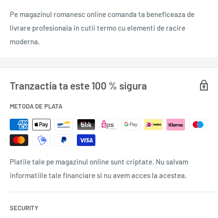
prăjituri.
Pe magazinul romanesc online comanda ta beneficeaza de
livrare profesionala in cutii termo cu elementi de racire
Un alt avantaj notabil al Gustin-ului Dr. Oetker este
moderna.
capacitatea sa de a se dizolva ușor, asigurând o omogenizare
rapidă și fără cocoloașe în preparatele tale. Acest lucru îl face
ideal pentru a îngroșa sosurile și cremele, oferindu-le o
Tranzactia ta este 100 % sigura
consistență plăcută și catifelată.
METODA DE PLATA
Ambalat cu atenție pentru a-și păstra calitățile intacte,
Gustinul Dr. Oetker este alegerea perfectă pentru cei care
doresc să obțină rezultate remarcabile în bucătărie. Adaugă o
notă de profesionalism preparatelor tale culinare cu ajutorul
Platile tale pe magazinul online sunt criptate. Nu salvam
acestui amidon alimentar de înaltă calitate, garantat să
informatiile tale financiare si nu avem acces la acestea.
îndeplinească cele mai înalte standarde gastronomice.
0,200 kg
SECURITY