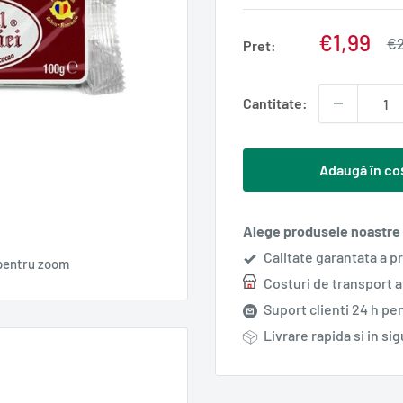
Pret
€1,99
Pr
€2
Pret:
no
redus
Cantitate:
Adaugă în co
Alege produsele noastre s
Calitate garantata a p
pentru zoom
Costuri de transport 
Suport clienti 24 h pen
Livrare rapida si in si