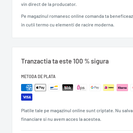
vin direct de la producator.
O cafea sau un ceai
Pe magazinul romanesc online comanda ta beneficeaza
Ca desert rapid oricând ai poftă de ceva dulce
in cutii termo cu elementi de racire moderna.
Ingrediente: zahăr, lapte praf, cacao, grăsime vegetală. 
Tranzactia ta este 100 % sigura
METODA DE PLATA
Platile tale pe magazinul online sunt criptate. Nu salva
financiare si nu avem acces la acestea.