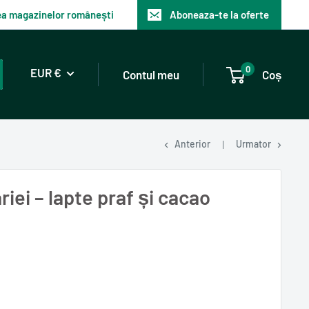
tea magazinelor românești
Aboneaza-te la oferte
0
EUR €
Contul meu
Coș
Anterior
Urmator
riei – lapte praf și cacao