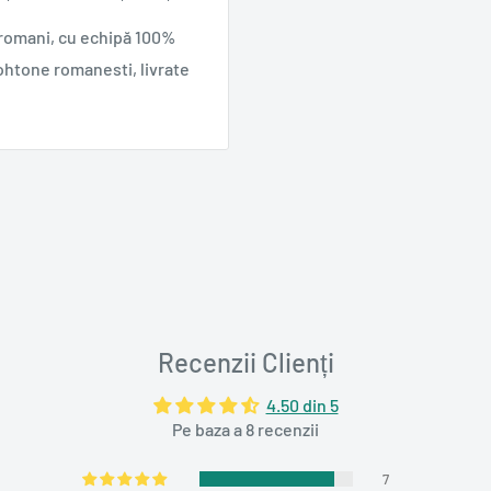
 romani, cu echipă 100%
ohtone romanesti, livrate
Recenzii Clienți
4.50 din 5
Pe baza a 8 recenzii
7