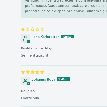
Va multumim pentru aprecierile dumneavoastra si 
praf si cacao. Asteptam cu nerabdare si comenzile 
probati si pe cele disponibile online. Suntem sigur
Ilona Karlstetter
Qualität ist nicht gut
Sehr enttäuscht
Johanna Roth
Delicios
Foarte bun