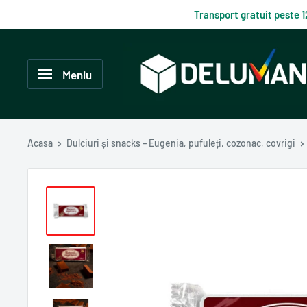
Du-
Transport gratuit peste 
te
la
Delumani
continut
–
Meniu
Magazin
românesc
online
Acasa
Dulciuri și snacks – Eugenia, pufuleți, cozonac, covrigi