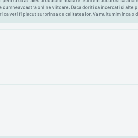
pentru ca ati ales produsele noastre. Suntem bucurosi sa aflam c
dumneavoastra online viitoare. Daca doriti sa incercati si alte p
i ca veti fi placut surprinsa de calitatea lor. Va multumim inca o 