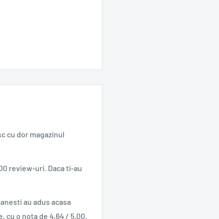
sc cu dor magazinul
00 review-uri. Daca ti-au
manesti au adus acasa
e, cu o nota de 4,64 / 5,00.