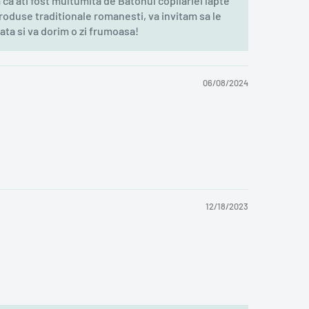
a ati fost multumita de Batonul copilariei lapte
roduse traditionale romanesti, va invitam sa le
data si va dorim o zi frumoasa!
06/08/2024
12/18/2023