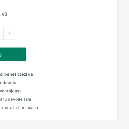
et
,49
rmal
ș
i beneficiezi de:
roduselor
avantajoase
tru nevoile tale
guranta la tine acasa