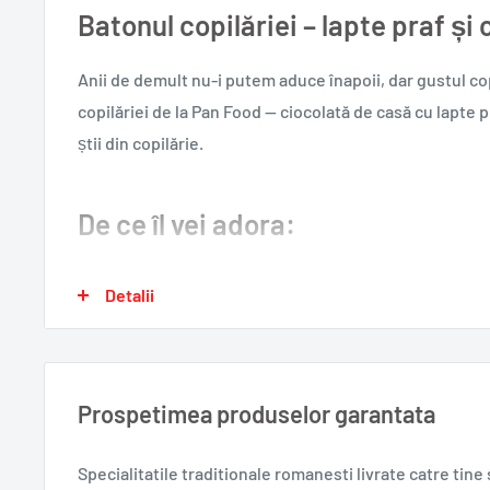
Batonul copilăriei – lapte praf și
Anii de demult nu-i putem aduce înapoii, dar gustul cop
copilăriei de la Pan Food — ciocolată de casă cu lapte p
știi din copilărie.
De ce îl vei adora:
Lapte praf și cacao — combinația clasică a copilărie
Detalii
Rețetă tradițională — gust autentic de ciocolată de 
Desert dulce și reconfortant pentru orice moment
Livrat rapid în toată Europa de DELUMANI
Prospetimea produselor garantata
Merge cu:
Specialitatile traditionale romanesti
livrate catre tin