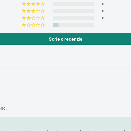
0
0
0
1
Scrie o recenzie
esc.