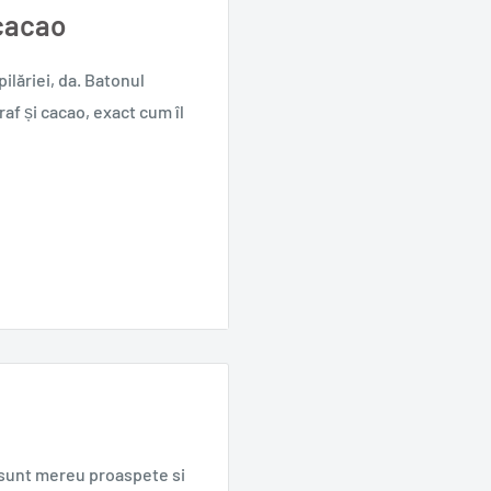
 cacao
ilăriei, da. Batonul
raf și cacao, exact cum îl
i românești
casă
e sunt mereu proaspete si