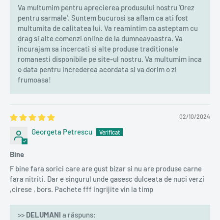
Va multumim pentru aprecierea produsului nostru 'Orez
pentru sarmale'. Suntem bucurosi sa aflam ca ati fost
multumita de calitatea lui. Va reamintim ca asteptam cu
drag si alte comenzi online de la dumneavoastra. Va
incurajam sa incercati si alte produse traditionale
romanesti disponibile pe site-ul nostru. Va multumim inca
o data pentru increderea acordata si va dorim o zi
frumoasa!
02/10/2024
Georgeta Petrescu
Bine
F bine fara sorici care are gust bizar si nu are produse carne
fara nitriti. Dar e singurul unde gasesc dulceata de nuci verzi
,cirese , bors. Pachete fff ingrijite vin la timp
>>
DELUMANI
a răspuns: