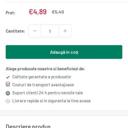
Pret
€4,89
Pret
€5,49
Pret:
normal
redus
Cantitate:
Adaugă în coș
Alege produsele noastre si beneficiezi de:
Calitate garantata a produselor
Costuri de transport avantajoase
Suport clienti 24 h pentru nevoile tale
Livrare rapida si in siguranta la tine acasa
Descriere produs