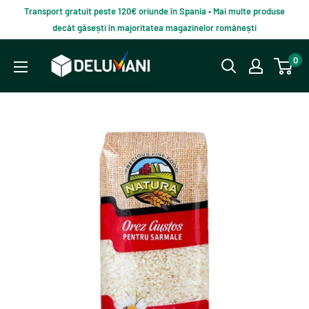
Du-
Transport gratuit peste 120€ oriunde în Spania • Mai multe produse
te
decât găsești în majoritatea magazinelor românești
la
Delumani
0
continut
–
Magazin
românesc
online