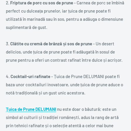
2.
Friptura de porc cu sos de prune
- Carnea de porc se îmbină
perfect cu dulceața prunelor, iar țuica de prune poate fi
utilizată în marinadă sau în sos, pentru a adăuga o dimensiune
suplimentară de gust.
3.
Clătite cu cremă de brânză și sos de prune
- Un desert
delicios, unde țuica de prune poate fi adăugată în sosul de
prune pentru a oferi un contrast rafinat între dulce și acrișor.
4.
Cocktail-uri rafinate
- Țuica de Prune DELUMANI poate fi
baza unor cocktailuri inovatoare, unde țuica de prune aduce o
notă tradițională și un gust unic acestora.
Țuica de Prune DELUMANI
nu este doar o băutură; este un
simbol al culturii și tradiției românești, adus la rang de artă
prin tehnici rafinate și o selecție atentă a celor mai bune