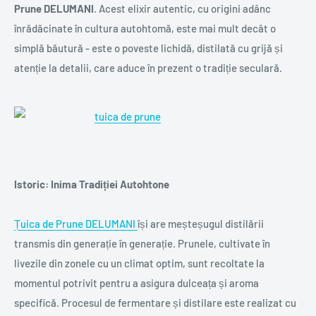
Prune DELUMANI
. Acest elixir autentic, cu origini adânc
înrădăcinate în cultura autohtomă, este mai mult decât o
simplă băutură - este o poveste lichidă, distilată cu grijă și
atenție la detalii, care aduce în prezent o tradiție seculară.
Istoric: Inima Tradiției Autohtone
Țuica de Prune DELUMANI
își are meșteșugul distilării
transmis din generație în generație. Prunele, cultivate în
livezile din zonele cu un climat optim, sunt recoltate la
momentul potrivit pentru a asigura dulceața și aroma
specifică. Procesul de fermentare și distilare este realizat cu