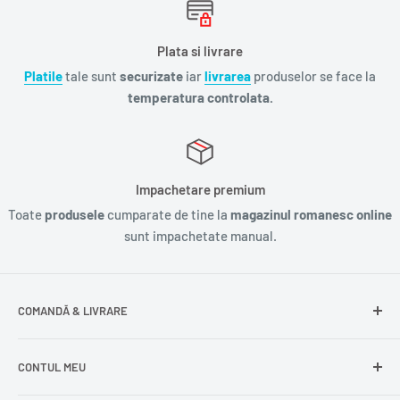
Plata si livrare
Platile
tale sunt
securizate
iar
livrarea
produselor se face la
temperatura controlata.
Impachetare premium
Toate
produsele
cumparate de tine la
magazinul romanesc online
sunt impachetate manual.
COMANDĂ & LIVRARE
Întrebări frecvente
CONTUL MEU
Livrare gratuită