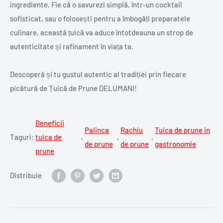
ingrediente. Fie că o savurezi simplă, într-un cocktail
sofisticat, sau o folosești pentru a îmbogăți preparatele
culinare, această țuică va aduce întotdeauna un strop de
autenticitate și rafinament în viața ta.
Descoperă și tu gustul autentic al tradiției prin fiecare
picătură de Țuică de Prune DELUMANI!
Beneficii
Palinca
Rachiu
Tuica de prune in
Taguri:
tuica de
,
,
,
de prune
de prune
gastronomie
prune
Distribuie