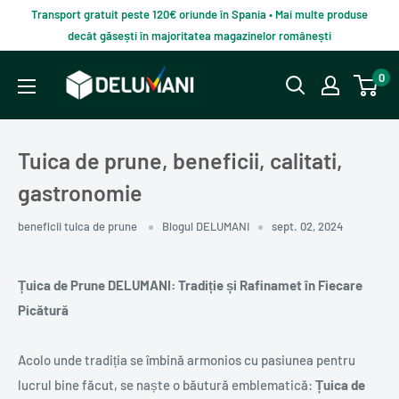
Du-
Transport gratuit peste 120€ oriunde în Spania • Mai multe produse
te
decât găsești în majoritatea magazinelor românești
la
Delumani
0
continut
–
Magazin
românesc
Tuica de prune, beneficii, calitati,
online
gastronomie
beneficii tuica de prune
Blogul DELUMANI
sept. 02, 2024
Țuica de Prune DELUMANI: Tradiție și Rafinamet în Fiecare
Picătură
Acolo unde tradiția se îmbină armonios cu pasiunea pentru
lucrul bine făcut, se naște o băutură emblematică:
Țuica de