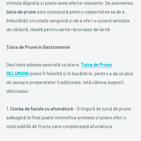
stimula digestia și poate avea efecte relaxante. De asemenea,
țuica de prune
este cunoscută pentru capacitatea sa de a
îmbunătăți circulația sanguină și de a oferi o ușoară senzație
de căldură, ideală pentru serile răcoroase de iarnă.
Țuica de Prune în Gastronomie
Deși este adesea savurată ca atare,
Țuica de Prune
DELUMANI
poate fi folosită și în bucătărie, pentru a da un plus
de savoare preparatelor tradiționale. Iată câteva sugestii
delicioase:
1.
Ciorba de fasole cu afumătură
- O lingură de țuică de prune
adăugată la final poate intensifica aromele și poate oferi o
notă subtilă de fructe care completează afumătura.