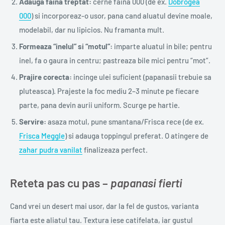
Adauga faina treptat:
cerne faina 000 (de ex.
Dobrogea
000
) si incorporeaz-o usor, pana cand aluatul devine moale,
modelabil, dar nu lipicios. Nu framanta mult.
Formeaza “inelul” si “motul”:
imparte aluatul in bile; pentru
inel, fa o gaura in centru; pastreaza bile mici pentru “mot”.
Prajire corecta:
incinge ulei suficient (papanasii trebuie sa
pluteasca). Prajeste la foc mediu 2–3 minute pe fiecare
parte, pana devin aurii uniform. Scurge pe hartie.
Servire:
asaza motul, pune smantana/Frisca rece (de ex.
Frisca Meggle
) si adauga toppingul preferat. O atingere de
zahar pudra vanilat
finalizeaza perfect.
Reteta pas cu pas –
papanasi fierti
Cand vrei un desert mai usor, dar la fel de gustos, varianta
fiarta este aliatul tau. Textura iese catifelata, iar gustul