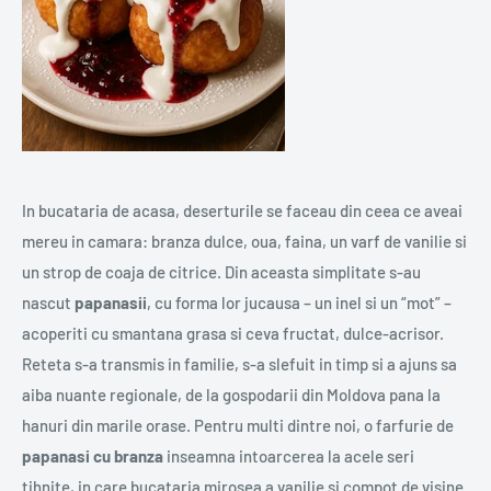
In bucataria de acasa, deserturile se faceau din ceea ce aveai
mereu in camara: branza dulce, oua, faina, un varf de vanilie si
un strop de coaja de citrice. Din aceasta simplitate s-au
nascut
papanasii
, cu forma lor jucausa – un inel si un “mot” –
acoperiti cu smantana grasa si ceva fructat, dulce-acrisor.
Reteta s-a transmis in familie, s-a slefuit in timp si a ajuns sa
aiba nuante regionale, de la gospodarii din Moldova pana la
hanuri din marile orase. Pentru multi dintre noi, o farfurie de
papanasi cu branza
inseamna intoarcerea la acele seri
tihnite, in care bucataria mirosea a vanilie si compot de visine.