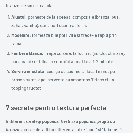
branzei se simte mai clar.
Aluatul:
porneste de la aceeasi compozitie (branza, oua,
zahar, vanilie), dar tine-l usor mai ferm.
Modelare:
formeaza bile potrivite si trece-le rapid prin
faina.
Fierbere blanda:
in apa cu sare, la foc mic (nu clocot mare),
pana cand se ridica la suprafata; mai lasa 1–2 minute.
Servire imediata:
scurge cu spumiera, lasa 1 minut pe
prosop curat, apoi serveste cu smantana/Frisca si un
topping fructat.
7 secrete pentru textura perfecta
Indiferent ca alegi
papanasi fierti
sau
papanasi prajiti cu
branza
, aceste detalii fac diferenta intre “buni” si “fabuloși”: