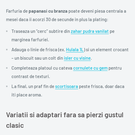
Farfuria de
papanasi cu branza
poate deveni piesa centrala a
mesei daca ii acorzi 30 de secunde in plus la plating:
Traseaza un “cerc” subtire din
zahar pudra vanilat
pe
marginea farfuriei.
Adauga o linie de frisca (ex.
Hulala 1L
) si un element crocant
– un biscuit sau un colt din
isler cu visine
.
Completeaza platoul cu cateva
cornulete cu gem
pentru
contrast de texturi.
La final, un praf fin de
scortisoara
peste frisca, doar daca
iti place aroma.
Variatii si adaptari fara sa pierzi gustul
clasic