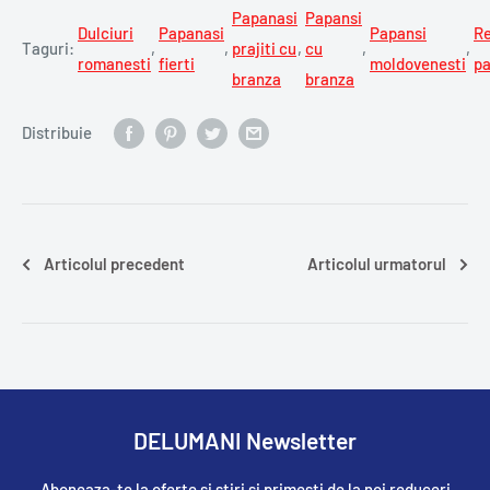
Papanasi
Papansi
Dulciuri
Papanasi
Papansi
Re
Taguri:
,
,
prajiti cu
,
cu
,
,
romanesti
fierti
moldovenesti
pa
branza
branza
Distribuie
Articolul precedent
Articolul urmatorul
DELUMANI Newsletter
Aboneaza-te la oferte si stiri si primesti de la noi reduceri