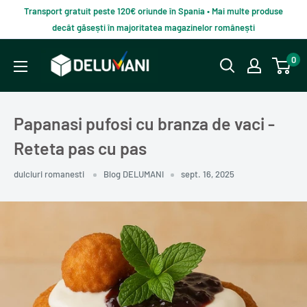
Du-
Transport gratuit peste 120€ oriunde în Spania • Mai multe produse
te
decât găsești în majoritatea magazinelor românești
la
Delumani
0
continut
–
Magazin
românesc
Papanasi pufosi cu branza de vaci -
online
Reteta pas cu pas
dulciuri romanesti
Blog DELUMANI
sept. 16, 2025