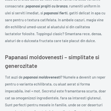
consacrate:
papanasi prajiti cu branza
, rumeniti uniform in
ulei si serviti imediat, si
papanasi fierti
, gatiti delicat in apa cu
sare pentru o textura catifelata. In ambele cazuri, magia vine
din echilibrul umed-uscat al aluatului si din calitatea
lactatelor folosite. Toppingul clasic? Smantana rece, densa,
alaturi de o dulceata fructata care taie placut din dulce.
Papanasi moldovenesti – simplitate si
generozitate
Tot auzi de
papanasi moldovenesti
? Numele a devenit un reper
pentru o varianta echilibrata, cu aluat aerat si forma
impecabila, inel + mot. Secretul este framantarea scurta, doar
cat sa omogenizezi ingredientele, fara sa intaresti glutenul.
Sunt perfecti pentru mesele in familie, unde se cer deserturi