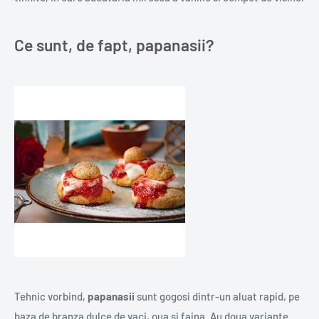
Ce sunt, de fapt, papanasii?
Tehnic vorbind,
papanasii
sunt gogosi dintr-un aluat rapid, pe
baza de branza dulce de vaci, oua si faina. Au doua variante