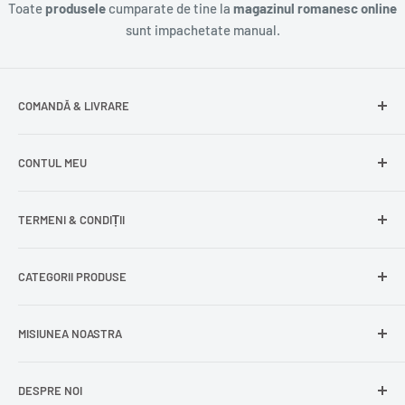
Toate
produsele
cumparate de tine la
magazinul romanesc online
sunt impachetate manual.
COMANDĂ & LIVRARE
Întrebări frecvente
CONTUL MEU
Livrare gratuită
Livrare în Europa
Intră în cont
TERMENI & CONDIȚII
Comenzile mele
Modificare adresă
Politica de confidențialitate
CATEGORII PRODUSE
Cont nou
Politica de returnare
Recuperează parola
Termeni și condiții
Produse din carne
MISIUNEA NOASTRA
Comandă ca oaspete
Politica de expediere
Dulciuri și snacks
Delogare
Impressum
Conserve și murături
DESPRE NOI
La
Delumani
, îți aducem mai aproape produsele românești
Mici / Mititei