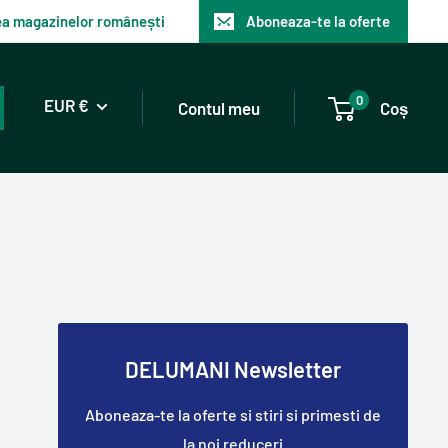
tea magazinelor românești
Aboneaza-te la oferte
0
EUR €
Contul meu
Coș
DELUMANI Newsletter
Aboneaza-te la oferte si stiri si primesti de
la noi reduceri