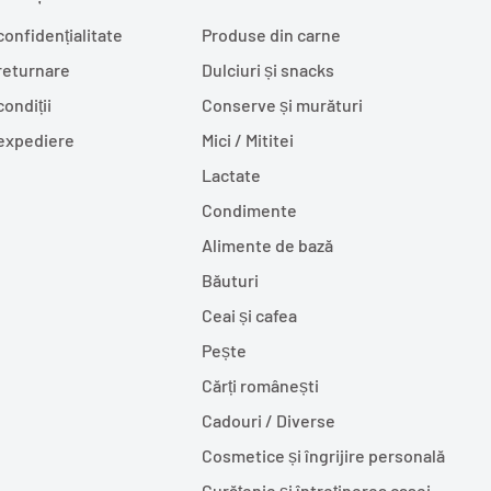
confidențialitate
Produse din carne
 returnare
Dulciuri și snacks
condiții
Conserve și murături
 expediere
Mici / Mititei
Lactate
Condimente
Alimente de bază
Băuturi
Ceai și cafea
Pește
Cărți românești
Cadouri / Diverse
Cosmetice și îngrijire personală
Curățenie și întreținerea casei