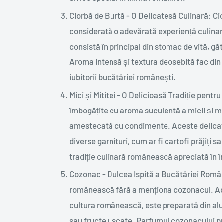
Ciorbă de Burtă - O Delicatesă Culinară: C
considerată o adevărată experiență culinar
consistă în principal din stomac de vită, gă
Aroma intensă și textura deosebită fac din
iubitorii bucătăriei românești.
Mici și Mititei - O Delicioasă Tradiție pen
îmbogățite cu aroma suculentă a micii și mi
amestecată cu condimente. Aceste delicates
diverse garnituri, cum ar fi cartofi prăjiți s
tradiție culinară românească apreciată în î
Cozonac - Dulcea Ispit
ă
a Bucătăriei Român
românească fără a menționa cozonacul. Acea
cultura românească, este preparată din alu
sau fructe uscate. Parfumul cozonacului pr