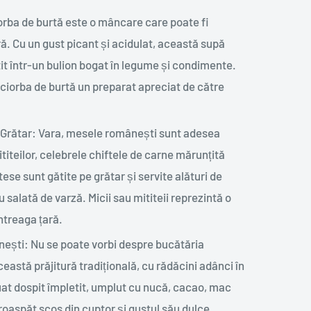
iorba de burtă este o mâncare care poate fi
ă. Cu un gust picant și acidulat, această supă
tit într-un bulion bogat în legume și condimente.
 ciorba de burtă un preparat apreciat de către
tru Grătar: Vara, mesele românești sunt adesea
titeilor, celebrele chiftele de carne mărunțită
e sunt gătite pe grătar și servite alături de
au salată de varză. Micii sau mititeii reprezintă o
ntreaga țară.
ești: Nu se poate vorbi despre bucătăria
stă prăjitură tradițională, cu rădăcini adânci în
at dospit împletit, umplut cu nucă, cacao, mac
oaspăt scos din cuptor și gustul său dulce,