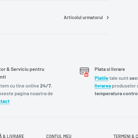
Articolul urmatorul
tor & Serviciu pentru
Plata si livrare
nti
Platile
tale sunt
sec
tem cu tine online
24/7.
livrarea
produselor s
oseste pagina noastra de
temperatura control
tact
 & LIVRARE
CONTUL MEU
TERMENI & C