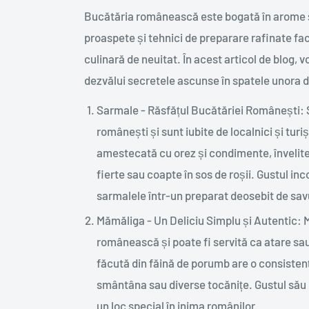
Bucătăria românească este bogată în arome și
proaspete și tehnici de preparare rafinate 
culinară de neuitat. În acest articol de blog,
dezvălui secretele ascunse în spatele unora d
Sarmale - Răsfățul Bucătăriei Românești: S
românești și sunt iubite de localnici și tur
amestecată cu orez și condimente, învelite î
fierte sau coapte în sos de roșii. Gustul 
sarmalele într-un preparat deosebit de sav
Mămăliga - Un Deliciu Simplu și Autentic: 
românească și poate fi servită ca atare sau
făcută din făină de porumb are o consisten
smântâna sau diverse tocănițe. Gustul său 
un loc special în inima românilor.