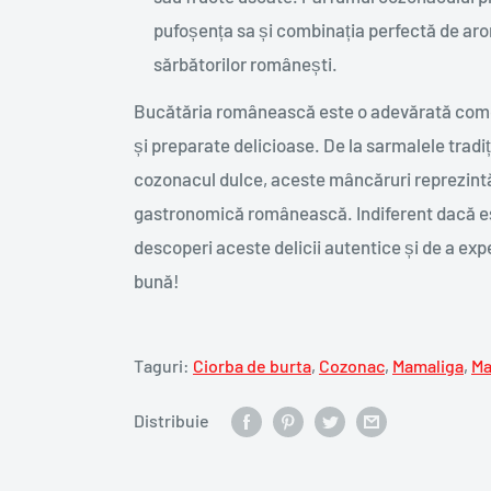
pufoșența sa și combinația perfectă de arome
sărbătorilor românești.
Bucătăria românească este o adevărată comoa
și preparate delicioase. De la sarmalele tradi
cozonacul dulce, aceste mâncăruri reprezintă o
gastronomică românească. Indiferent dacă ești
descoperi aceste delicii autentice și de a e
bună!
Taguri:
Ciorba de burta
,
Cozonac
,
Mamaliga
,
Ma
Distribuie