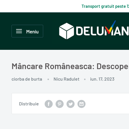
Du-
Transport gratuit peste 
te
la
Delumani
continut
–
Meniu
Magazin
românesc
online
Mâncare Româneasca: Descoperă 
ciorba de burta
Nicu Radulet
iun. 17, 2023
Distribuie