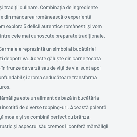
 tradiții culinare. Combinația de ingrediente
face din mâncarea românească o experiență
 vom explora 5 delicii autentice românești și vom
intre cele mai cunoscute preparate tradiționale.
armalele reprezintă un simbol al bucătăriei
iști deopotrivă. Aceste găluște din carne tocată
n frunze de varză sau de viță de vie, sunt apoi
inconfundabil și aroma seducătoare transformă
uros.
Mămăliga este un aliment de bază în bucătăria
 însoțită de diverse topping-uri. Această polentă
ță moale și se combină perfect cu brânza,
rustic și aspectul său cremos îi conferă mămăligii