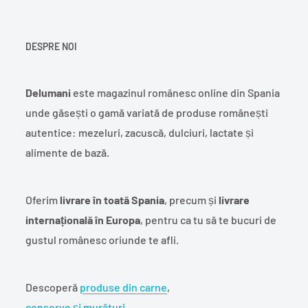
DESPRE NOI
Delumani
este magazinul românesc online din Spania
unde găsești o gamă variată de produse românești
autentice: mezeluri, zacuscă, dulciuri, lactate și
alimente de bază.
Oferim
livrare în toată Spania
, precum și
livrare
internațională în Europa
, pentru ca tu să te bucuri de
gustul românesc oriunde te afli.
Descoperă
produse din carne
,
conserve și murături
,