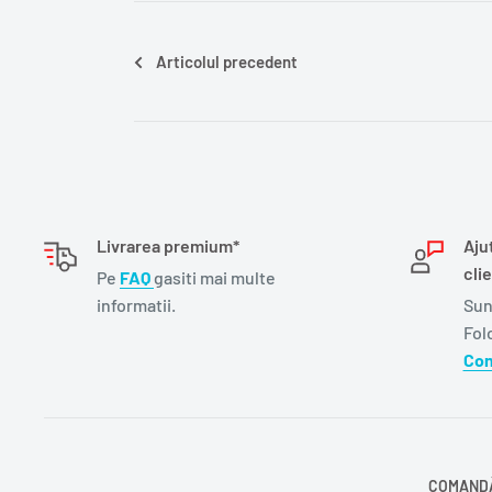
Articolul precedent
Livrarea premium*
Aju
clie
Pe
FAQ
gasiti mai multe
informatii.
Sun
Fol
Con
COMANDĂ