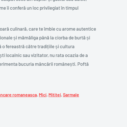
 îi conferă un loc privilegiat în timpul
ră culinară, care te îmbie cu arome autentice
ționale și mămăliga până la ciorba de burtă și
 fereastră către tradițiile și cultura
 localnic sau vizitator, nu rata ocazia de a
xperimenta bucuria mâncării românești. Poftă
ncare romaneasca
,
Mici
,
Mititei
,
Sarmale