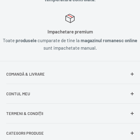
Impachetare premium
Toate
produsele
cumparate de tine la
magazinul romanesc online
sunt impachetate manual.
COMANDĂ & LIVRARE
Întrebări frecvente
CONTUL MEU
Livrare gratuită
Livrare în Europa
Intră în cont
TERMENI & CONDIȚII
Comenzile mele
Modificare adresă
Politica de confidențialitate
CATEGORII PRODUSE
Cont nou
Politica de returnare