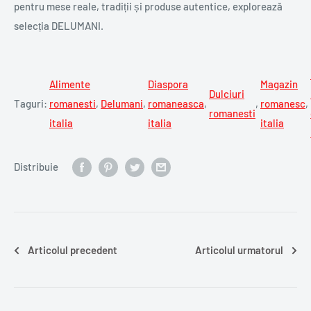
pentru mese reale, tradiții și produse autentice, explorează
selecția DELUMANI.
Alimente
Diaspora
Magazin
Dulciuri
Taguri:
romanesti
,
Delumani
,
romaneasca
,
,
romanesc
,
romanesti
italia
italia
italia
Distribuie
Articolul precedent
Articolul urmatorul