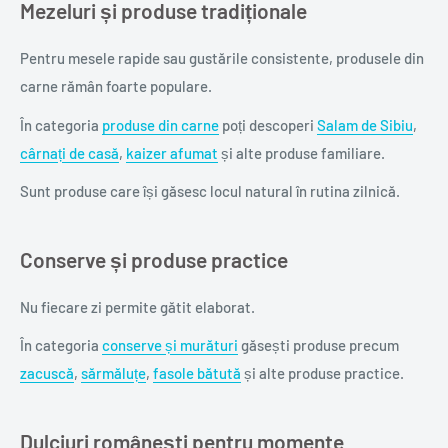
Mezeluri și produse tradiționale
Pentru mesele rapide sau gustările consistente, produsele din
carne rămân foarte populare.
În categoria
produse din carne
poți descoperi
Salam de Sibiu
,
cârnați de casă
,
kaizer afumat
și alte produse familiare.
Sunt produse care își găsesc locul natural în rutina zilnică.
Conserve și produse practice
Nu fiecare zi permite gătit elaborat.
În categoria
conserve și murături
găsești produse precum
zacuscă
,
sărmăluțe
,
fasole bătută
și alte produse practice.
Dulciuri românești pentru momente