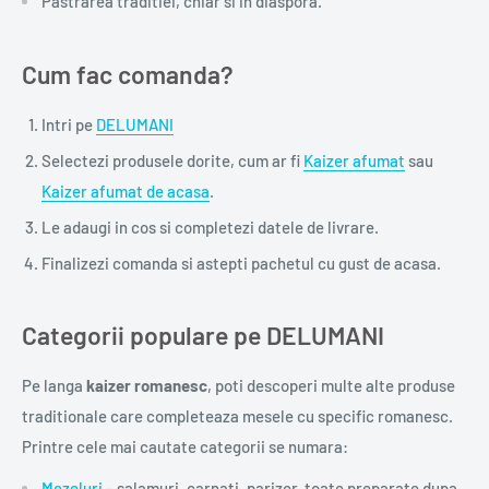
Pastrarea traditiei, chiar si in diaspora.
Cum fac comanda?
Intri pe
DELUMANI
Selectezi produsele dorite, cum ar fi
Kaizer afumat
sau
Kaizer afumat de acasa
.
Le adaugi in cos si completezi datele de livrare.
Finalizezi comanda si astepti pachetul cu gust de acasa.
Categorii populare pe DELUMANI
Pe langa
kaizer romanesc
, poti descoperi multe alte produse
traditionale care completeaza mesele cu specific romanesc.
Printre cele mai cautate categorii se numara:
Mezeluri
– salamuri, carnati, parizer, toate preparate dupa