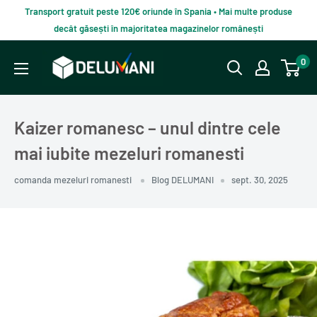
Du-
Transport gratuit peste 120€ oriunde în Spania • Mai multe produse
te
decât găsești în majoritatea magazinelor românești
la
Delumani
0
continut
–
Magazin
românesc
Kaizer romanesc – unul dintre cele
online
mai iubite mezeluri romanesti
comanda mezeluri romanesti
Blog DELUMANI
sept. 30, 2025