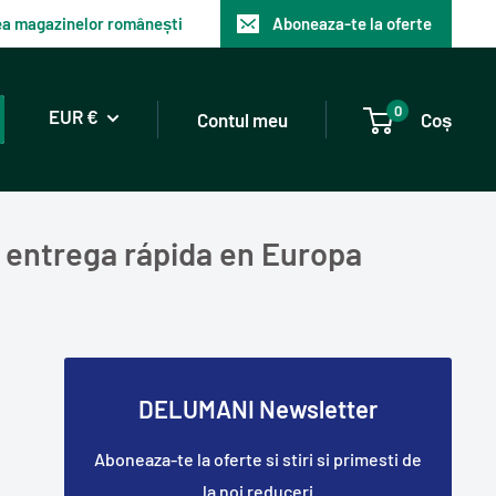
tea magazinelor românești
Aboneaza-te la oferte
0
EUR €
Contul meu
Coș
 entrega rápida en Europa
DELUMANI Newsletter
Aboneaza-te la oferte si stiri si primesti de
la noi reduceri