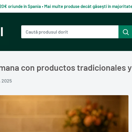
120€ oriunde în Spania • Mai multe produse decât găsești în majorita
mana con productos tradicionales y
4, 2025