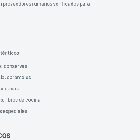
n proveedores rumanos verificados para
ténticos:
, conservas
nia, caramelos
 rumanas
es, libros de cocina
s especiales
cos