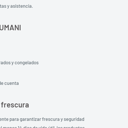
as y asistencia.
LUMANI
rados y congelados
de cuenta
 frescura
te para garantizar frescura y seguridad
 menos 14 días de vida útil, los productos