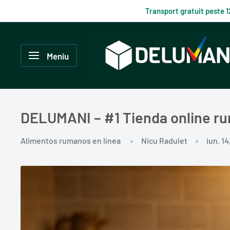
Du-
Transport gratuit peste 
te
la
Delumani
continut
–
Meniu
Magazin
românesc
online
DELUMANI – #1 Tienda online ru
Alimentos rumanos en línea
Nicu Radulet
iun. 1