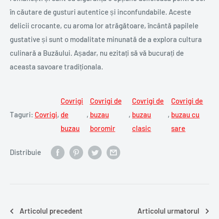
în căutare de gusturi autentice și inconfundabile. Aceste
delicii crocante, cu aroma lor atrăgătoare, încântă papilele
gustative și sunt o modalitate minunată de a explora cultura
culinară a Buzăului. Așadar, nu ezitați să vă bucurați de
aceasta savoare tradiționala.
Covrigi
Covrigi de
Covrigi de
Covrigi de
Taguri:
Covrigi
,
de
,
buzau
,
buzau
,
buzau cu
buzau
boromir
clasic
sare
Distribuie
Articolul precedent
Articolul urmatorul