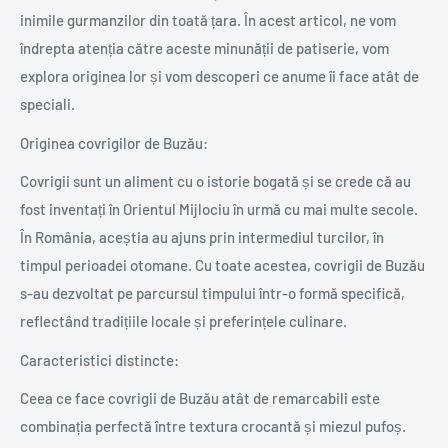
inimile gurmanzilor din toată țara. În acest articol, ne vom
îndrepta atenția către aceste minunății de patiserie, vom
explora originea lor și vom descoperi ce anume îi face atât de
speciali.
Originea covrigilor de Buzău:
Covrigii sunt un aliment cu o istorie bogată și se crede că au
fost inventați în Orientul Mijlociu în urmă cu mai multe secole.
În România, aceștia au ajuns prin intermediul turcilor, în
timpul perioadei otomane. Cu toate acestea, covrigii de Buzău
s-au dezvoltat pe parcursul timpului într-o formă specifică,
reflectând tradițiile locale și preferințele culinare.
Caracteristici distincte:
Ceea ce face covrigii de Buzău atât de remarcabili este
combinația perfectă între textura crocantă și miezul pufoș.