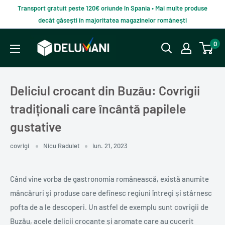
Du-
Transport gratuit peste 120€ oriunde în Spania • Mai multe produse
te
decât găsești în majoritatea magazinelor românești
la
Delumani
0
continut
–
Magazin
românesc
Deliciul crocant din Buzău: Covrigii
online
tradiționali care încântă papilele
gustative
covrigi
Nicu Radulet
iun. 21, 2023
Când vine vorba de gastronomia românească, există anumite
mâncăruri și produse care definesc regiuni întregi și stârnesc
pofta de a le descoperi. Un astfel de exemplu sunt covrigii de
Buzău, acele delicii crocante și aromate care au cucerit