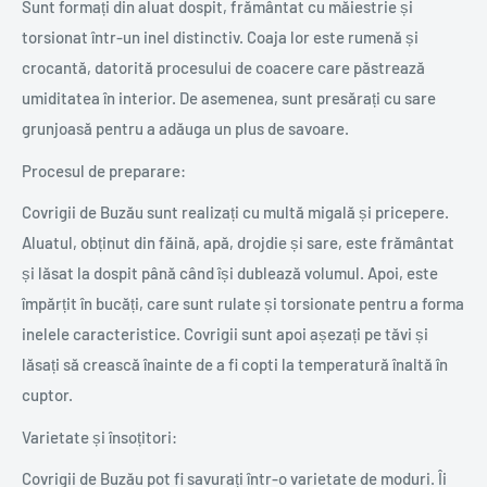
Sunt formați din aluat dospit, frământat cu măiestrie și
torsionat într-un inel distinctiv. Coaja lor este rumenă și
crocantă, datorită procesului de coacere care păstrează
umiditatea în interior. De asemenea, sunt presărați cu sare
grunjoasă pentru a adăuga un plus de savoare.
Procesul de preparare:
Covrigii de Buzău sunt realizați cu multă migală și pricepere.
Aluatul, obținut din făină, apă, drojdie și sare, este frământat
și lăsat la dospit până când își dublează volumul. Apoi, este
împărțit în bucăți, care sunt rulate și torsionate pentru a forma
inelele caracteristice. Covrigii sunt apoi așezați pe tăvi și
lăsați să crească înainte de a fi copti la temperatură înaltă în
cuptor.
Varietate și însoțitori:
Covrigii de Buzău pot fi savurați într-o varietate de moduri. Îi