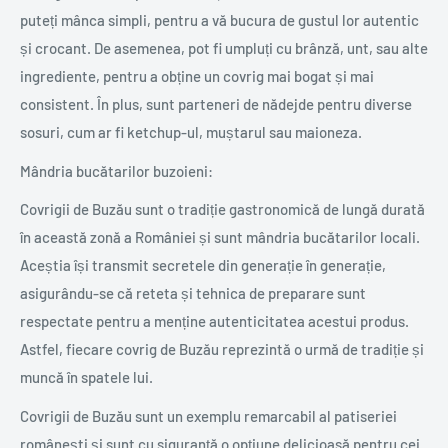
puteți mânca simpli, pentru a vă bucura de gustul lor autentic
și crocant. De asemenea, pot fi umpluți cu brânză, unt, sau alte
ingrediente, pentru a obține un covrig mai bogat și mai
consistent. În plus, sunt parteneri de nădejde pentru diverse
sosuri, cum ar fi ketchup-ul, muștarul sau maioneza.
Mândria bucătarilor buzoieni:
Covrigii de Buzău sunt o tradiție gastronomică de lungă durată
în această zonă a României și sunt mândria bucătarilor locali.
Aceștia își transmit secretele din generație în generație,
asigurându-se că reteta și tehnica de preparare sunt
respectate pentru a menține autenticitatea acestui produs.
Astfel, fiecare covrig de Buzău reprezintă o urmă de tradiție și
muncă în spatele lui.
Covrigii de Buzău sunt un exemplu remarcabil al patiseriei
românești și sunt cu siguranță o opțiune delicioasă pentru cei