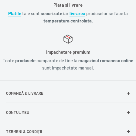
Plata si livrare
Platile
tale sunt
securizate
iar
livrarea
produselor se face la
temperatura controlata.
Impachetare premium
Toate
produsele
cumparate de tine la
magazinul romanesc online
sunt impachetate manual.
COMANDĂ & LIVRARE
Întrebări frecvente
CONTUL MEU
Livrare gratuită
Livrare în Europa
Intră în cont
TERMENI & CONDIȚII
Comenzile mele