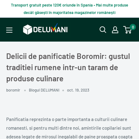
Du-
Transport gratuit peste 120€ oriunde în Spania • Mai multe produse
te
decât găsești în majoritatea magazinelor românești
la
Delumani
0
continut
–
Magazin
românesc
Delicii de panificatie Boromir: gustul
online
traditiei rumene intr-un taram de
produse culinare
boromir
Blogul DELUMANI
oct. 19, 2023
Panificatia reprezinta o parte importanta a culturii culinare
romanesti, si pentru multi dintre noi, amintirile copilariei sunt
adesea legate de mirosul inegalabil de paine proaspata coapta