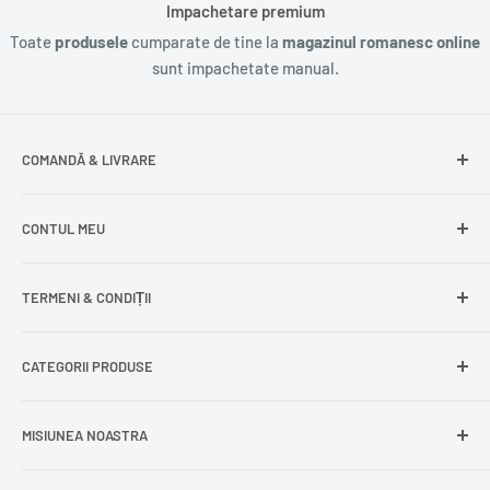
Impachetare premium
Toate
produsele
cumparate de tine la
magazinul romanesc online
sunt impachetate manual.
COMANDĂ & LIVRARE
Întrebări frecvente
CONTUL MEU
Livrare gratuită
Livrare în Europa
Intră în cont
TERMENI & CONDIȚII
Comenzile mele
Modificare adresă
Politica de confidențialitate
CATEGORII PRODUSE
Cont nou
Politica de returnare
Recuperează parola
Termeni și condiții
Produse din carne
MISIUNEA NOASTRA
Comandă ca oaspete
Politica de expediere
Dulciuri și snacks
Delogare
Impressum
Conserve și murături