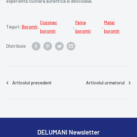
experienta culinara autentica si delicioasa.
Cozonac
Faina
Malai
Taguri:
Boromir
,
,
,
boromir
boromir
boromir
Distribuie
Articolul precedent
Articolul urmatorul
DELUMANI Newsletter