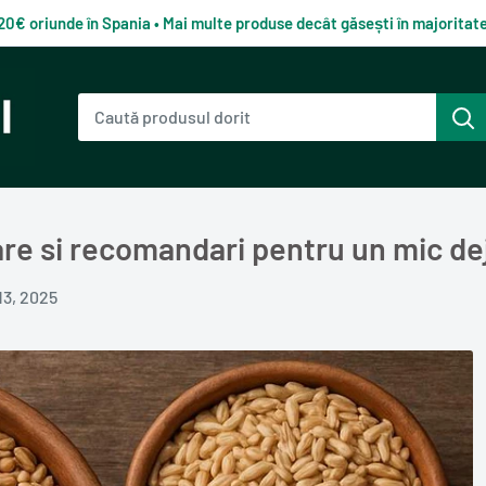
120€ oriunde în Spania • Mai multe produse decât găsești în majorita
lare si recomandari pentru un mic d
13, 2025