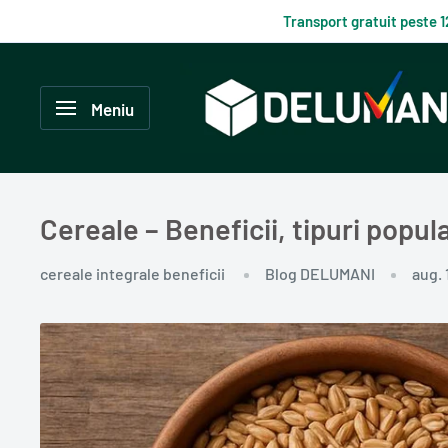
Du-
Transport gratuit peste 
te
la
Delumani
continut
–
Meniu
Magazin
românesc
online
Cereale – Beneficii, tipuri popu
cereale integrale beneficii
Blog DELUMANI
aug. 