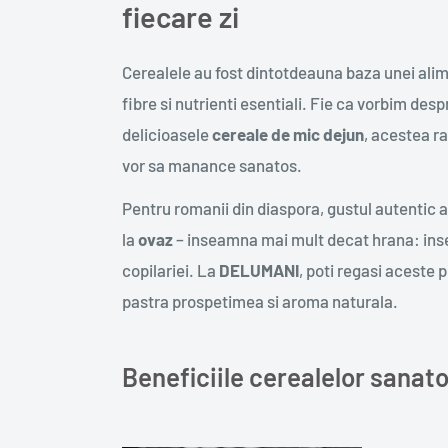
fiecare zi
Cerealele au fost dintotdeauna baza unei alime
fibre si nutrienti esentiali. Fie ca vorbim des
delicioasele
cereale de mic dejun
, acestea r
vor sa manance sanatos.
Pentru romanii din diaspora, gustul autentic a
la
ovaz
– inseamna mai mult decat hrana: insea
copilariei. La
DELUMANI
, poti regasi aceste 
pastra prospetimea si aroma naturala.
Beneficiile cerealelor sanat