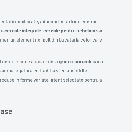
ntatii echilibrate, aducand in farfurie energie,
pre
cereale integrale
,
cereale pentru bebelusi
sau
aman un element nelipsit din bucataria celor care
l cerealelor de acasa – de la
grau
si
porumb
pana
mna legatura cu traditia si cu amintirile
produse in forme variate, atent selectate pentru a
oase