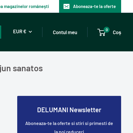
tea magazinelor românești
Aboneaza-te la oferte
0
EUR €
Contul meu
Coș
ejun sanatos
DELUMANI Newsletter
Aboneaza-te la oferte si stiri si primesti de
la noi reduceri