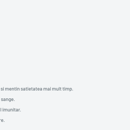
 si mentin satietatea mai mult timp.
n sange.
l imunitar.
re.